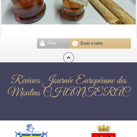
Print
Book a table
Reviews Journée Européenne des
Moulins CHANTERAC