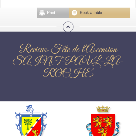
Print
Book a table
Reviews Fête de l'Ascension
SAINT-PAUL-LA-
ROCHE