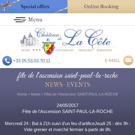
Special offers
Online Booking
Menu
E-MAIL
+33 05.53.03.70.11
fête de l'ascension saint-paul-la-roche
NEWS - EVENTS
Home
>
News
> Fête de l'Ascension SAINT-PAUL-LA-ROCHE
24/05/2017
Fête de l'Ascension SAINT-PAUL-LA-ROCHE
Mercredi 24 : Bal à 21h suivi d'un feu d'artificeJeudi 25 : dès 9h :
Vide grenier et marché fermier à partir de 8h.