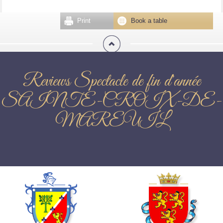
Print
Book a table
Reviews Spectacle de fin d'année
SAINTE-CROIX-DE-
MAREUIL