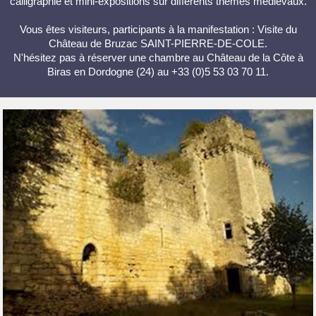
calligraphie et mini-expositions sur différents thèmes médiévaux.
Vous êtes visiteurs, participants à la manifestation : Visite du
Château de Bruzac SAINT-PIERRE-DE-COLE.
N'hésitez pas à réserver une chambre au Château de la Côte à
Biras en Dordogne (24) au +33 (0)5 53 03 70 11.