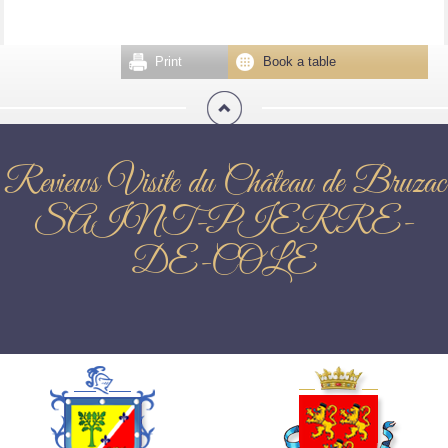
Print
Book a table
Reviews Visite du Château de Bruzac
SAINT-PIERRE-
DE-COLE