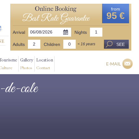
Online Booking
from
95 €
Best Rate Guarantee
Arrival
Nights
Adults
Children
SEE
< 16 years
Tourisme
Gallery
Location
E-MAIL
Culture
Photos
Contact
e-de-cole