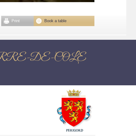
Print
Book a table
T-PIERRE-DE-COLE