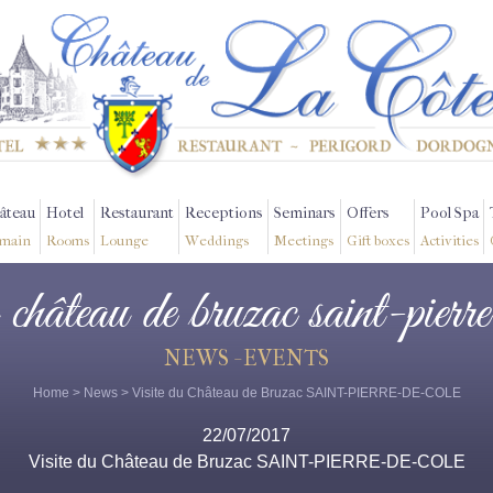
âteau
Hotel
Restaurant
Receptions
Seminars
Offers
Pool Spa
main
Rooms
Lounge
Weddings
Meetings
Gift boxes
Activities
u château de bruzac saint-pierr
NEWS - EVENTS
Home
>
News
> Visite du Château de Bruzac SAINT-PIERRE-DE-COLE
22/07/2017
Visite du Château de Bruzac SAINT-PIERRE-DE-COLE