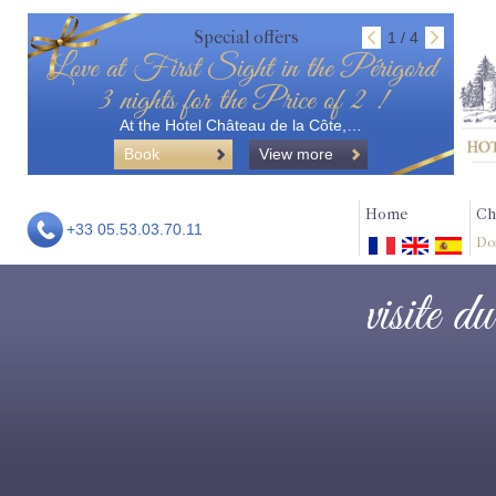
Special offers
1 / 4
Love at First Sight in the Périgord
3 nights for the Price of 2 !
At the Hotel Château de la Côte,…
Book
View more
Home
Ch
+33 05.53.03.70.11
Do
visite d