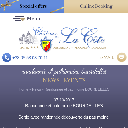
Special offers
Online Booking
Menu
E-MAIL
+33 05.53.03.70.11
randonnée et patrimoine bourdeilles
NEWS - EVENTS
Home
>
News
> Randonnée et patrimoine BOURDEILLES
07/10/2017
Randonnée et patrimoine BOURDEILLES
Sortie avec randonnée découverte du patrimoine.