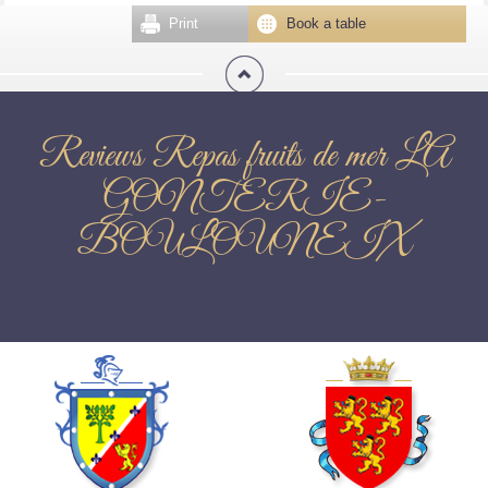
Print
Book a table
Reviews Repas fruits de mer LA
GONTERIE-
BOULOUNEIX