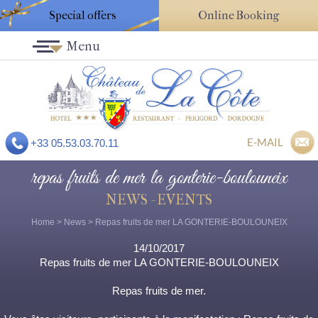
Special offers
Online Booking
Menu
E-MAIL
+33 05.53.03.70.11
repas fruits de mer la gonterie-boulouneix
NEWS - EVENTS
Home
>
News
> Repas fruits de mer LA GONTERIE-BOULOUNEIX
14/10/2017
Repas fruits de mer LA GONTERIE-BOULOUNEIX
Repas fruits de mer.