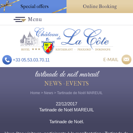
Special offers
Online Booking
Menu
E-MAIL
+33 05.53.03.70.11
tartinade de noël mareuil
NEWS - EVENTS
Home
>
News
> Tartinade de Noël MAREUIL
22/12/2017
Tartinade de Noël MAREUIL
Tartinade de Noël.