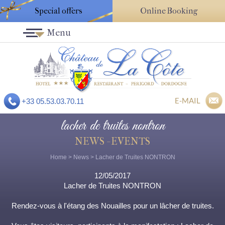
Special offers
Online Booking
Menu
E-MAIL
+33 05.53.03.70.11
lacher de truites nontron
NEWS - EVENTS
Home
>
News
> Lacher de Truites NONTRON
12/05/2017
Lacher de Truites NONTRON
Rendez-vous à l'étang des Nouailles pour un lâcher de truites.