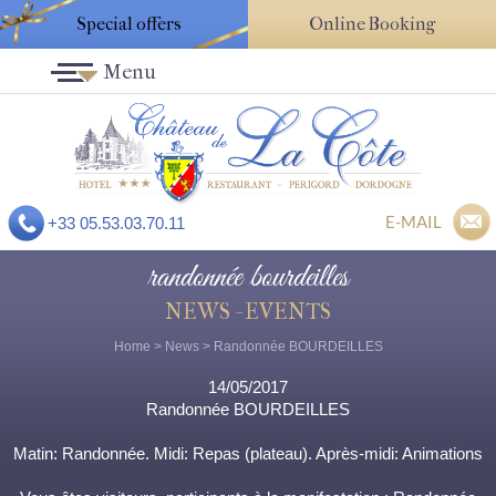
Special offers
Online Booking
Menu
E-MAIL
+33 05.53.03.70.11
randonnée bourdeilles
NEWS - EVENTS
Home
>
News
> Randonnée BOURDEILLES
14/05/2017
Randonnée BOURDEILLES
Matin: Randonnée. Midi: Repas (plateau). Après-midi: Animations