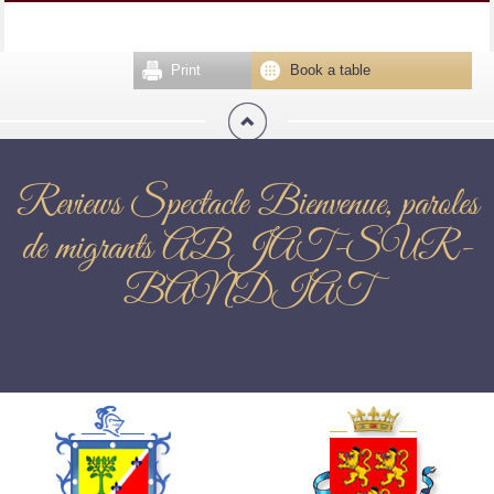
Print
Book a table
Reviews Spectacle Bienvenue, paroles
de migrants ABJAT-SUR-
BANDIAT