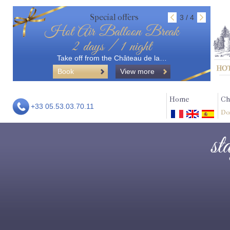
Special offers
3 / 4
Hot Air Balloon Break
2 days / 1 night
Take off from the Château de la…
Book
View more
Home
Ch
+33 05.53.03.70.11
Do
st