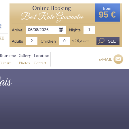
Online Booking
from
95 €
Best Rate Guarantee
Arrival
Nights
Adults
Children
SEE
< 16 years
Tourisme
Gallery
Location
E-MAIL
Culture
Photos
Contact
ais