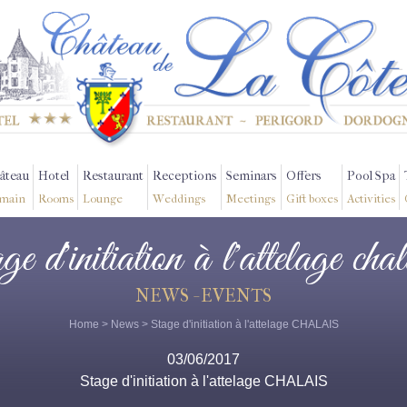
âteau
Hotel
Restaurant
Receptions
Seminars
Offers
Pool Spa
main
Rooms
Lounge
Weddings
Meetings
Gift boxes
Activities
age d'initiation à l'attelage chal
NEWS - EVENTS
Home
>
News
> Stage d'initiation à l'attelage CHALAIS
03/06/2017
Stage d'initiation à l'attelage CHALAIS