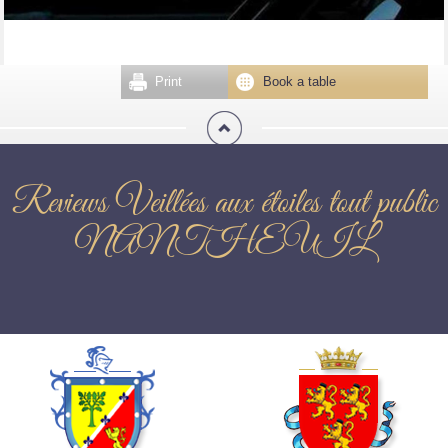
Print
Book a table
Reviews Veillées aux étoiles tout public
NANTHEUIL