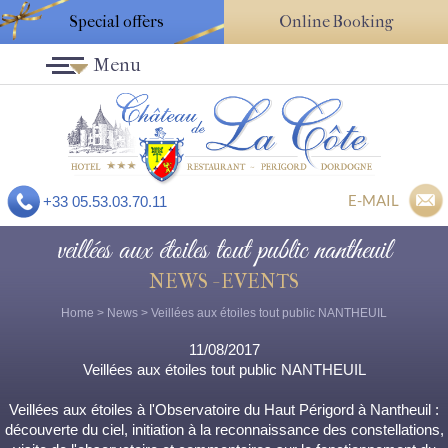
Special offers
Online Booking
Menu
E-MAIL
+33 05.53.03.70.11
veillées aux étoiles tout public nantheuil
NEWS - EVENTS
Home
>
News
> Veillées aux étoiles tout public NANTHEUIL
11/08/2017
Veillées aux étoiles tout public NANTHEUIL
Veillées aux étoiles à l'Observatoire du Haut Périgord à Nantheuil :
découverte du ciel, initiation à la reconnaissance des constellations,