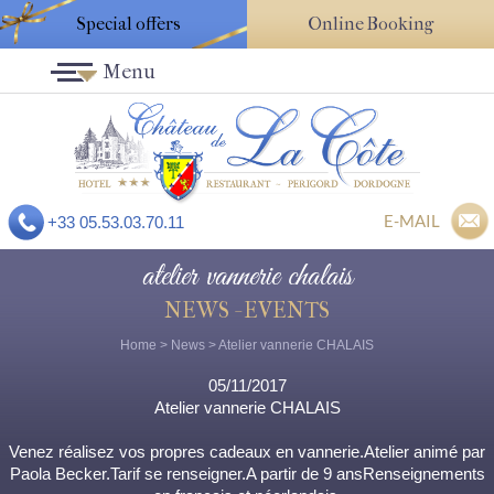
Special offers
Online Booking
Menu
E-MAIL
+33 05.53.03.70.11
atelier vannerie chalais
NEWS - EVENTS
Home
>
News
> Atelier vannerie CHALAIS
05/11/2017
Atelier vannerie CHALAIS
Venez réalisez vos propres cadeaux en vannerie.Atelier animé par
Paola Becker.Tarif se renseigner.A partir de 9 ansRenseignements