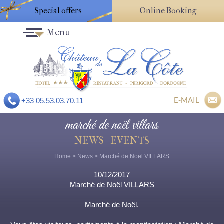
Special offers
Online Booking
Menu
E-MAIL
+33 05.53.03.70.11
marché de noël villars
NEWS - EVENTS
Home
>
News
> Marché de Noël VILLARS
10/12/2017
Marché de Noël VILLARS
Marché de Noël.