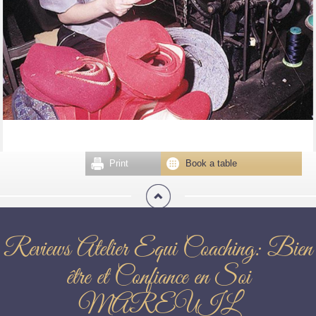
Print
Book a table
Reviews Atelier Equi Coaching: Bien
être et Confiance en Soi
MAREUIL