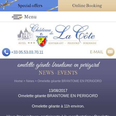
Special offers
Online Booking
Menu
E-MAIL
+33 05.53.03.70.11
omelette géante brantome en perigord
NEWS - EVENTS
Home
>
News
> Omelette géante BRANTOME EN PERIGORD
13/08/2017
Omelette géante BRANTOME EN PERIGORD
Omelette géante à 11h environ.