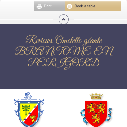
Print
Book a table
Reviews Omelette géante
BRANTOME EN
PERIGORD