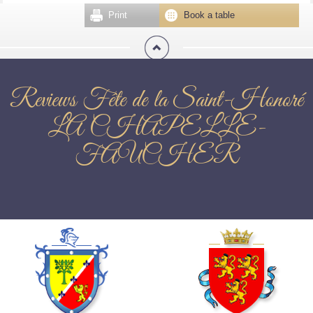
Print
Book a table
Reviews Fête de la Saint-Honoré
LA CHAPELLE-
FAUCHER