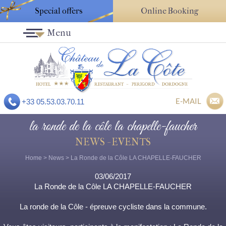
Special offers
Online Booking
Menu
E-MAIL
+33 05.53.03.70.11
la ronde de la côle la chapelle-faucher
NEWS - EVENTS
Home
>
News
> La Ronde de la Côle LA CHAPELLE-FAUCHER
03/06/2017
La Ronde de la Côle LA CHAPELLE-FAUCHER
La ronde de la Côle - épreuve cycliste dans la commune.