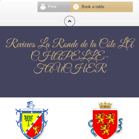
Print
Book a table
Reviews La Ronde de la Côle LA
CHAPELLE-
FAUCHER