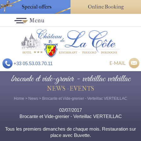
Special offers
Online Booking
Menu
E-MAIL
+33 05.53.03.70.11
brocante et vide-grenier - verteillac verteillac
NEWS - EVENTS
Home
>
News
> Brocante et Vide-grenier - Verteillac VERTEILLAC
02/07/2017
Brocante et Vide-grenier - Verteillac VERTEILLAC
Tous les premiers dimanches de chaque mois. Restauration sur
place avec Buvette.