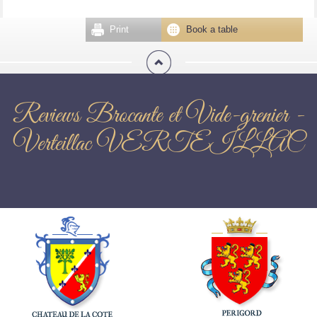
Print
Book a table
Reviews Brocante et Vide-grenier -
Verteillac VERTEILLAC