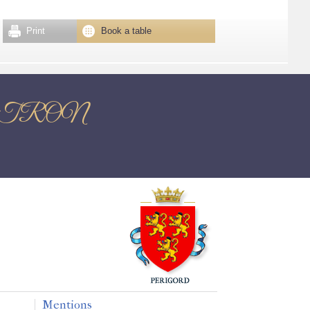
Print
Book a table
s NONTRON
Mentions