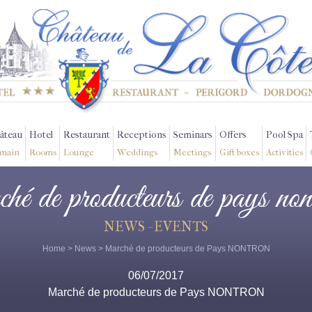
âteau
Hotel
Restaurant
Receptions
Seminars
Offers
Pool Spa
main
Rooms
Lounge
Weddings
Meetings
Gift boxes
Activities
ché de producteurs de pays non
NEWS - EVENTS
Home
>
News
> Marché de producteurs de Pays NONTRON
06/07/2017
Marché de producteurs de Pays NONTRON