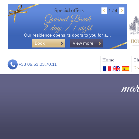
Special offers
1 / 4
Gourmet Break
2 days / 1 night
Our residence opens its doors to you for a…
Book
View more
Home
Ch
+33 05.53.03.70.11
Do
mar