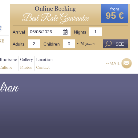
Online Booking
from
95 €
Best Rate Guarantee
Arrival
Nights
Adults
Children
SEE
< 16 years
Tourisme
Gallery
Location
E-MAIL
Culture
Photos
Contact
tron