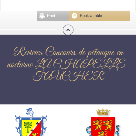
Print
Book a table
Reviews Concours de pétanque en
nocturne LA CHAPELLE-
FAUCHER