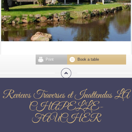
Print
Book a table
Reviews Traverses et Inattendus LA
CHAPELLE-
FAUCHER