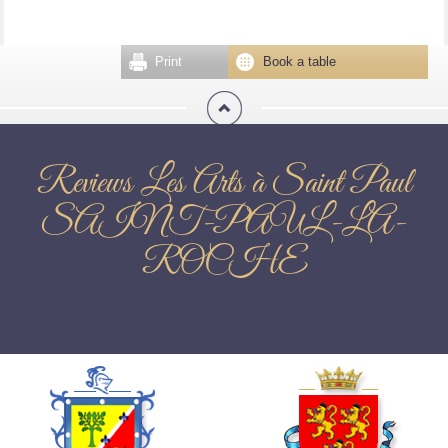
Print
Book a table
Reviews Les Arts à Saint Paul
SAINT-PAUL-LA-
ROCHE