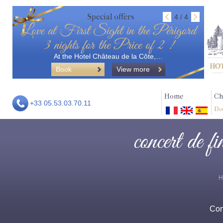
Special offers
4 / 4
Love at First Sight in the Périgord
3 nights for the Price of 2 !
At the Hotel Château de la Côte,…
Book
View more
Home
Ch
+33 05.53.03.70.11
Do
concert de f
H
Con