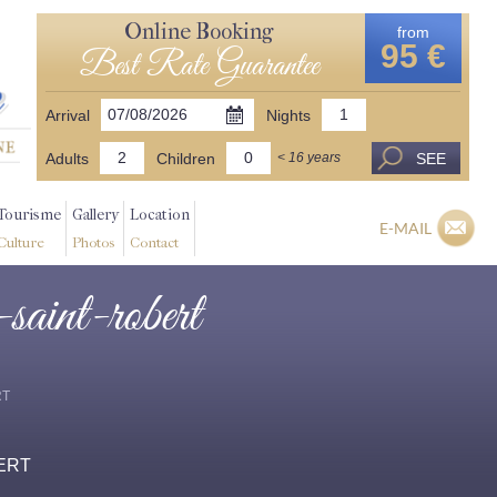
Online Booking
from
95 €
Best Rate Guarantee
Arrival
Nights
Adults
Children
SEE
< 16 years
Tourisme
Gallery
Location
E-MAIL
Culture
Photos
Contact
-saint-robert
RT
BERT