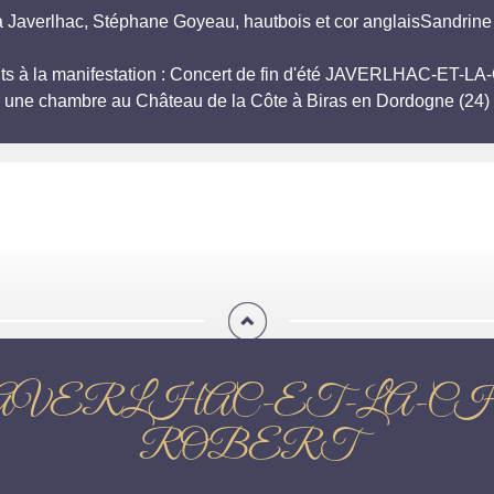
à Javerlhac, Stéphane Goyeau, hautbois et cor anglaisSandrine 
ipants à la manifestation : Concert de fin d'été JAVERLHAC-
r une chambre au Château de la Côte à Biras en Dordogne (24) 
 fin d'été JAVERLHAC-ET
ROBERT