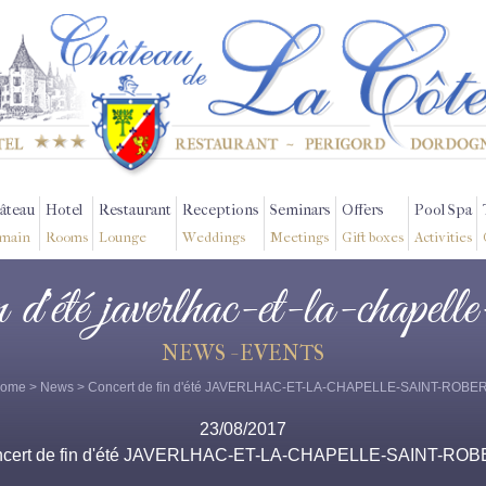
âteau
Hotel
Restaurant
Receptions
Seminars
Offers
Pool Spa
main
Rooms
Lounge
Weddings
Meetings
Gift boxes
Activities
in d'été javerlhac-et-la-chapelle
NEWS - EVENTS
ome
>
News
> Concert de fin d'été JAVERLHAC-ET-LA-CHAPELLE-SAINT-ROBE
23/08/2017
cert de fin d'été JAVERLHAC-ET-LA-CHAPELLE-SAINT-RO