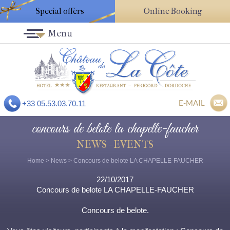
Special offers
Online Booking
Menu
E-MAIL
+33 05.53.03.70.11
concours de belote la chapelle-faucher
NEWS - EVENTS
Home
>
News
> Concours de belote LA CHAPELLE-FAUCHER
22/10/2017
Concours de belote LA CHAPELLE-FAUCHER
Concours de belote.