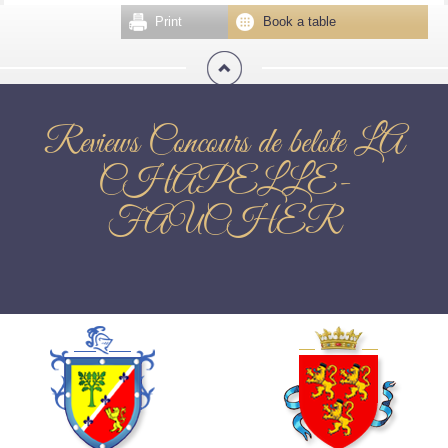
Print
Book a table
Reviews Concours de belote LA
CHAPELLE-
FAUCHER