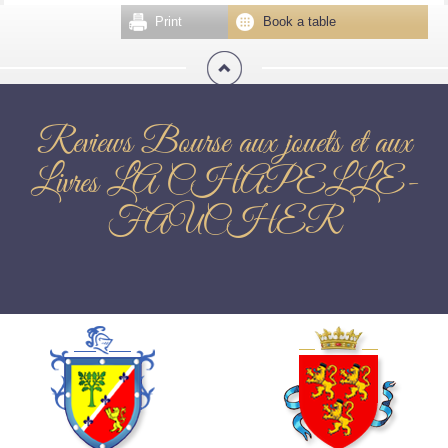
Print
Book a table
Reviews Bourse aux jouets et aux
Livres LA CHAPELLE-
FAUCHER