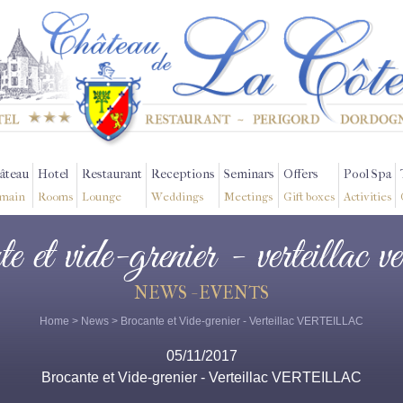
âteau
Hotel
Restaurant
Receptions
Seminars
Offers
Pool Spa
main
Rooms
Lounge
Weddings
Meetings
Gift boxes
Activities
e et vide-grenier - verteillac ve
NEWS - EVENTS
Home
>
News
> Brocante et Vide-grenier - Verteillac VERTEILLAC
05/11/2017
Brocante et Vide-grenier - Verteillac VERTEILLAC