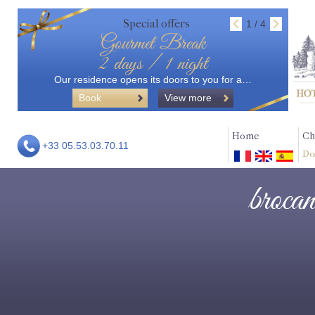
Special offers
1 / 4
Gourmet Break
2 days / 1 night
Our residence opens its doors to you for a…
Book
View more
Home
Ch
+33 05.53.03.70.11
Do
brocant