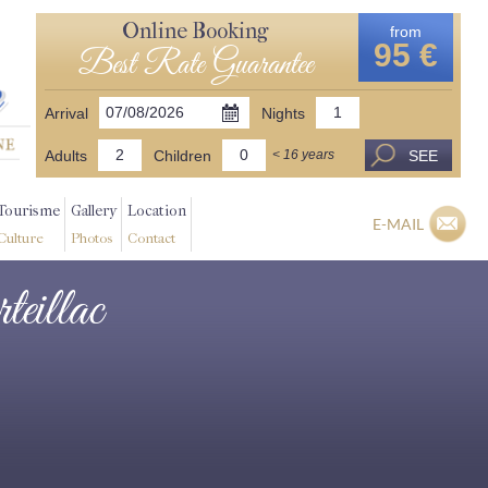
Online Booking
from
95 €
Best Rate Guarantee
Arrival
Nights
Adults
Children
SEE
< 16 years
Tourisme
Gallery
Location
E-MAIL
Culture
Photos
Contact
rteillac