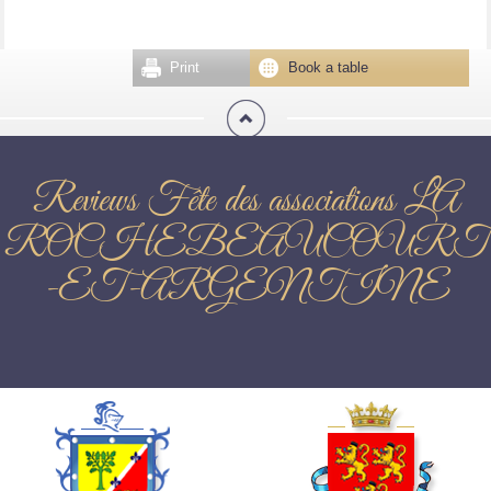
Print
Book a table
Reviews Fête des associations LA
ROCHEBEAUCOURT
-ET-ARGENTINE