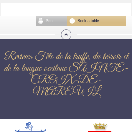
Print
Book a table
Reviews Fête de la truffe, du terroir et
de la langue occitane SAINTE-
CROIX-DE-
MAREUIL