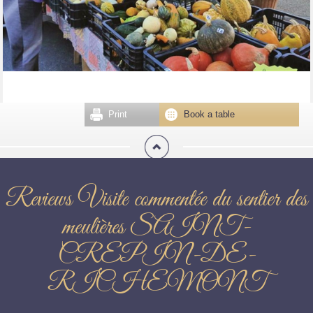
Print
Book a table
Reviews Visite commentée du sentier des
meulières SAINT-
CREPIN-DE-
RICHEMONT