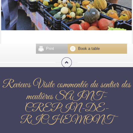
Print
Book a table
Reviews Visite commentée du sentier des
meulières SAINT-
CREPIN-DE-
RICHEMONT