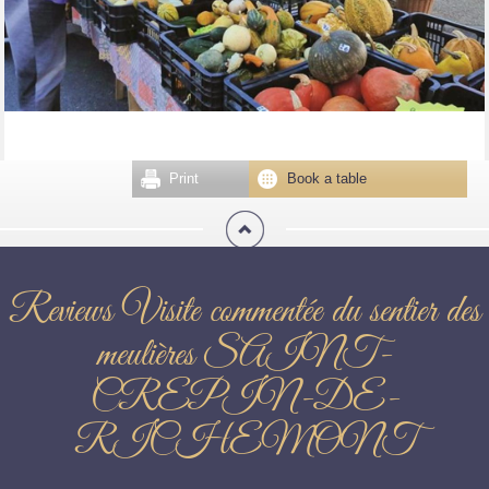
Print
Book a table
Reviews Visite commentée du sentier des
meulières SAINT-
CREPIN-DE-
RICHEMONT