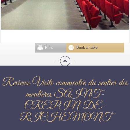
Print
Book a table
Reviews Visite commentée du sentier des
meulières SAINT-
CREPIN-DE-
RICHEMONT