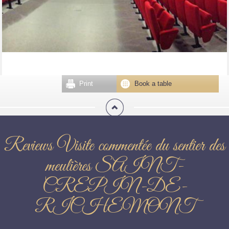
Print
Book a table
Reviews Visite commentée du sentier des
meulières SAINT-
CREPIN-DE-
RICHEMONT