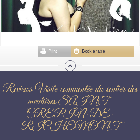
Print
Book a table
Reviews Visite commentée du sentier des
meulières SAINT-
CREPIN-DE-
RICHEMONT