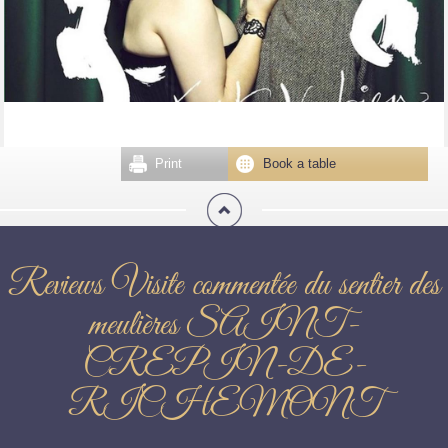
Print
Book a table
Reviews Visite commentée du sentier des
meulières SAINT-
CREPIN-DE-
RICHEMONT