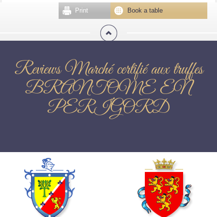
Print
Book a table
Reviews Marché certifié aux truffes
BRANTOME EN
PERIGORD