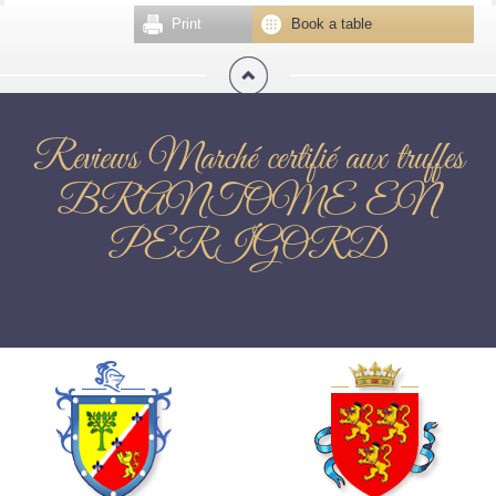
Print
Book a table
Reviews Marché certifié aux truffes
BRANTOME EN
PERIGORD