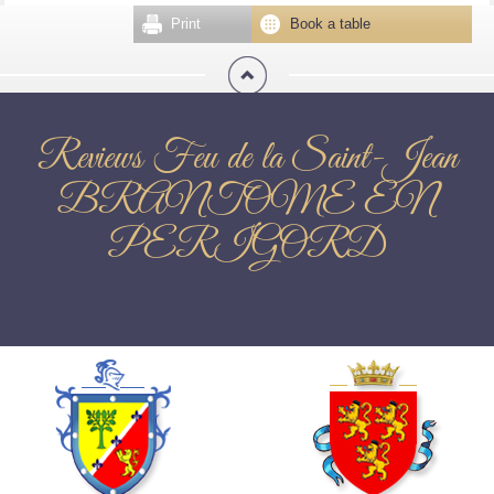
Print
Book a table
Reviews Feu de la Saint-Jean
BRANTOME EN
PERIGORD