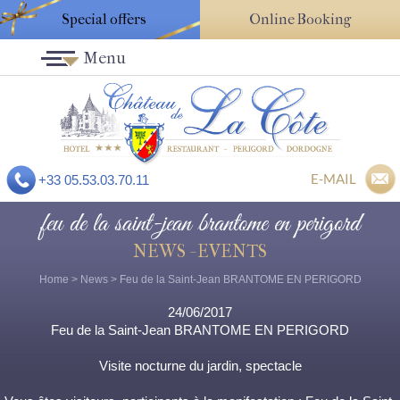
Special offers
Online Booking
Menu
E-MAIL
+33 05.53.03.70.11
feu de la saint-jean brantome en perigord
NEWS - EVENTS
Home
>
News
> Feu de la Saint-Jean BRANTOME EN PERIGORD
24/06/2017
Feu de la Saint-Jean BRANTOME EN PERIGORD
Visite nocturne du jardin, spectacle