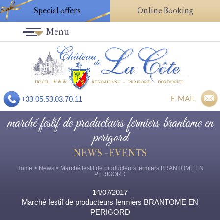
Special offers
Online Booking
Menu
E-MAIL
+33 05.53.03.70.11
marché festif de producteurs fermiers brantome en
perigord
NEWS - EVENTS
Home
>
News
> Marché festif de producteurs fermiers BRANTOME EN
PERIGORD
14/07/2017
Marché festif de producteurs fermiers BRANTOME EN
PERIGORD