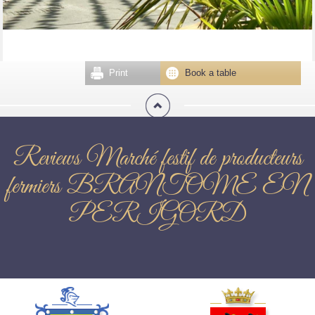
Print
Book a table
Reviews Marché festif de producteurs
fermiers BRANTOME EN
PERIGORD