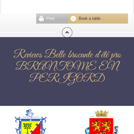
Print
Book a table
Reviews Belle brocante d'été pro
BRANTOME EN
PERIGORD