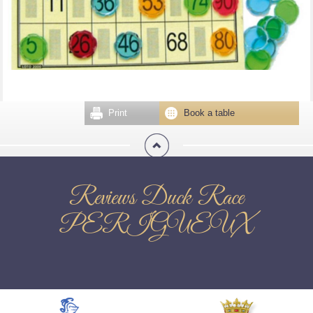
Print
Book a table
Reviews Duck Race
PERIGUEUX