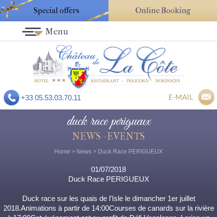
Special offers
Online Booking
Menu
E-MAIL
+33 05.53.03.70.11
duck race perigueux
NEWS - EVENTS
Home
>
News
> Duck Race PERIGUEUX
01/07/2018
Duck Race PERIGUEUX
Duck race sur les quais de l'Isle le dimancher 1er juillet
2018.Animations à partir de 14:00Courses de canards sur la rivière