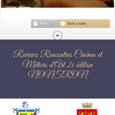
Print
Book a table
Reviews Rencontres Cinéma et
Métiers d'Art 2è édition
NONTRON