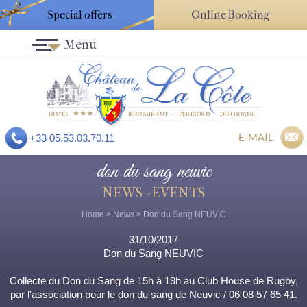
Special offers
Online Booking
Menu
E-MAIL
+33 05.53.03.70.11
don du sang neuvic
NEWS - EVENTS
Home
>
News
> Don du Sang NEUVIC
31/10/2017
Don du Sang NEUVIC
Collecte du Don du Sang de 15h à 19h au Club House de Rugby,
par l'association pour le don du sang de Neuvic / 06 08 57 65 41.