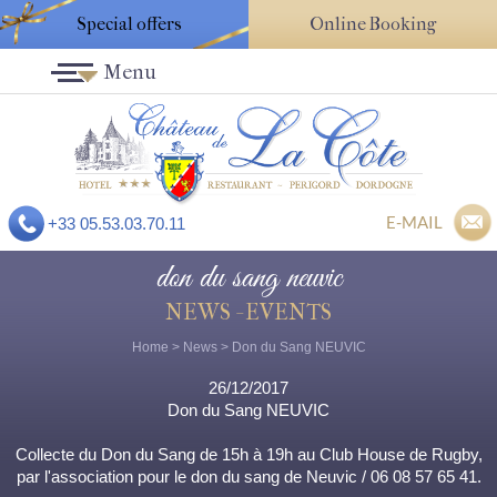
Special offers
Online Booking
Menu
E-MAIL
+33 05.53.03.70.11
don du sang neuvic
NEWS - EVENTS
Home
>
News
> Don du Sang NEUVIC
26/12/2017
Don du Sang NEUVIC
Collecte du Don du Sang de 15h à 19h au Club House de Rugby,
par l'association pour le don du sang de Neuvic / 06 08 57 65 41.