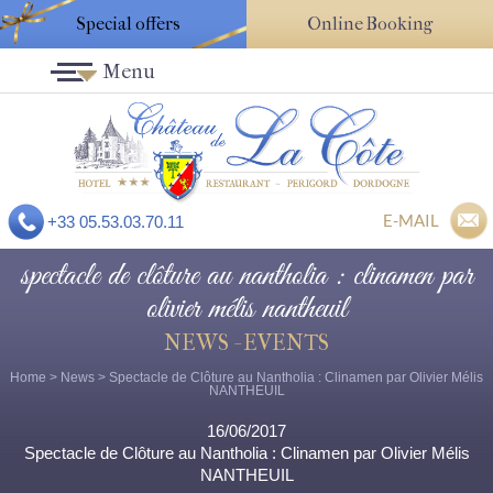
Special offers
Online Booking
Menu
E-MAIL
+33 05.53.03.70.11
spectacle de clôture au nantholia : clinamen par
olivier mélis nantheuil
NEWS - EVENTS
Home
>
News
> Spectacle de Clôture au Nantholia : Clinamen par Olivier Mélis
NANTHEUIL
16/06/2017
Spectacle de Clôture au Nantholia : Clinamen par Olivier Mélis
NANTHEUIL