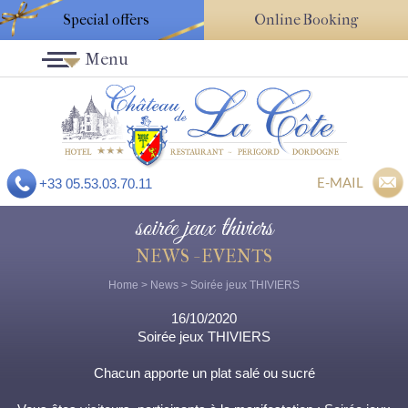
Special offers
Online Booking
Menu
E-MAIL
+33 05.53.03.70.11
soirée jeux thiviers
NEWS - EVENTS
Home
>
News
> Soirée jeux THIVIERS
16/10/2020
Soirée jeux THIVIERS
Chacun apporte un plat salé ou sucré