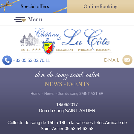
Special offers
Online Booking
Menu
E-MAIL
+33 05.53.03.70.11
don du sang saint-astier
NEWS - EVENTS
Home
>
News
> Don du sang SAINT-ASTIER
19/06/2017
Don du sang SAINT-ASTIER
Collecte de sang de 15h à 19h à la salle des fêtes.Amicale de
Saint-Astier 05 53 54 63 58