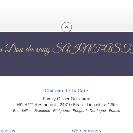
ews Don du sang SAINT-A
Château de La Côte
Family Olivier Guillaume
Hôtel *** Restaurant - 24310 Biras - Lieu dit La Côte
Bourdeilles - Brantôme - Périgueux - Périgord - Dordogne - France
tact us
Web contacts