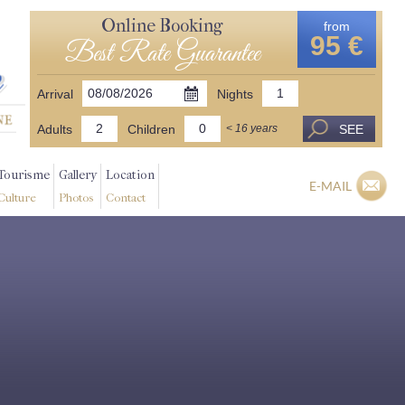
Online Booking
from
95 €
Best Rate Guarantee
Arrival
Nights
Adults
Children
SEE
< 16 years
Tourisme
Gallery
Location
E-MAIL
Culture
Photos
Contact