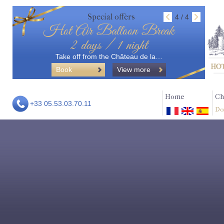
Special offers
4 / 4
Hot Air Balloon Break
2 days / 1 night
Take off from the Château de la…
Book
View more
Home
Ch
+33 05.53.03.70.11
Do