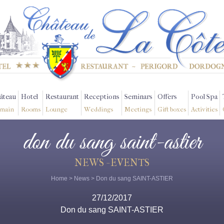
âteau
Hotel
Restaurant
Receptions
Seminars
Offers
Pool Spa
main
Rooms
Lounge
Weddings
Meetings
Gift boxes
Activities
don du sang saint-astier
NEWS - EVENTS
Home
>
News
> Don du sang SAINT-ASTIER
27/12/2017
Don du sang SAINT-ASTIER